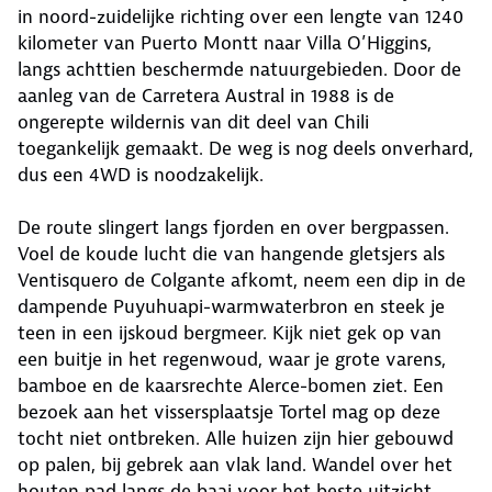
in noord-zuidelijke richting over een lengte van 1240
kilometer van Puerto Montt naar Villa O’Higgins,
langs achttien beschermde natuurgebieden. Door de
aanleg van de Carretera Austral in 1988 is de
ongerepte wildernis van dit deel van Chili
toegankelijk gemaakt. De weg is nog deels onverhard,
dus een 4WD is noodzakelijk.
De route slingert langs fjorden en over bergpassen.
Voel de koude lucht die van hangende gletsjers als
Ventisquero de Colgante afkomt, neem een dip in de
dampende Puyuhuapi-warmwaterbron en steek je
teen in een ijskoud bergmeer. Kijk niet gek op van
een buitje in het regenwoud, waar je grote varens,
bamboe en de kaarsrechte Alerce-bomen ziet. Een
bezoek aan het vissersplaatsje Tortel mag op deze
tocht niet ontbreken. Alle huizen zijn hier gebouwd
op palen, bij gebrek aan vlak land. Wandel over het
houten pad langs de baai voor het beste uitzicht.