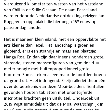
vierduizend kilometer ten westen van het vasteland
van Chili in de Stille Oceaan. De naam Paaseiland
werd er door de Nederlandse ontdekkingsreiziger Jan
e
Roggeveen opgeplakt die hier begin 18
eeuw op
paaszondag landde.
Het is maar een klein eiland, met een oppervlakte net
iets kleiner dan Texel. Het landschap is groen en
glooiend, er is een strandje en maar één plaatsje:
Hanga Roa. En dan zijn daar ineens honderden grote,
starende, stenen mensenfiguren van gemiddeld 10
meter hoogte met buitenproportioneel grote
hoofden. Soms steken alleen maar de hoofden boven
de grond uit. Heel indringend. Er zijn allerlei theorieën
over de betekenis van deze Moai-beelden. Tientallen
gevonden houten tabletten met onontcijferde
inscripties brachten geen uitsluitsel. Onderzoek uit
2019 wijst inmiddels uit dat de Moai waarschijnlijk in
e
de 11
eeuw zijn gemaakt om over de gewassen te