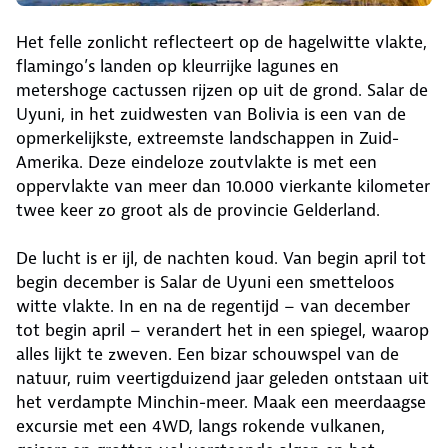
Het felle zonlicht reflecteert op de hagelwitte vlakte,
flamingo’s landen op kleurrijke lagunes en
metershoge cactussen rijzen op uit de grond. Salar de
Uyuni, in het zuidwesten van Bolivia is een van de
opmerkelijkste, extreemste landschappen in Zuid-
Amerika. Deze eindeloze zoutvlakte is met een
oppervlakte van meer dan 10.000 vierkante kilometer
twee keer zo groot als de provincie Gelderland.
De lucht is er ijl, de nachten koud. Van begin april tot
begin december is Salar de Uyuni een smetteloos
witte vlakte. In en na de regentijd – van december
tot begin april – verandert het in een spiegel, waarop
alles lijkt te zweven. Een bizar schouwspel van de
natuur, ruim veertigduizend jaar geleden ontstaan uit
het verdampte Minchin-meer. Maak een meerdaagse
excursie met een 4WD, langs rokende vulkanen,