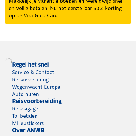
Makkelijk je vakantie boeken en wereldwijd snel
en veilig betalen. Nu het eerste jaar 50% korting
op de Visa Gold Card.
Regel het snel
Service & Contact
Reisverzekering
Wegenwacht Europa
Auto huren
Reisvoorbereiding
Reisbagage
Tol betalen
Milieustickers
Over ANWB