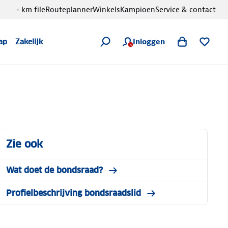
- km file
Routeplanner
Winkels
Kampioen
Service & contact
Inloggen
ap
Zakelijk
Zie ook
Wat doet de bondsraad?
Profielbeschrijving bondsraadslid