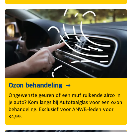
Ozon behandeling
Ongewenste geuren of een muf ruikende airco in
je auto? Kom langs bij Autotaalglas voor een ozon
behandeling. Exclusief voor ANWB-leden voor
34,99.