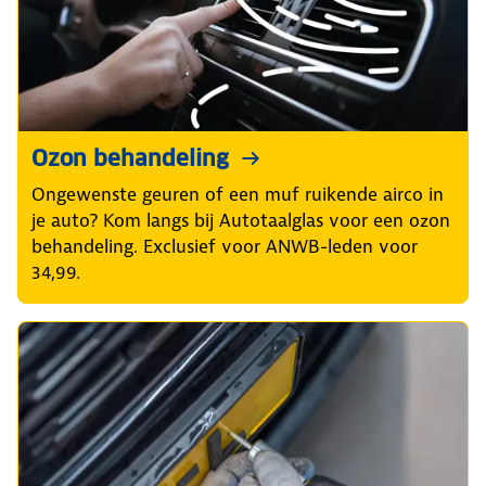
Ozon behandeling
Ongewenste geuren of een muf ruikende airco in
je auto? Kom langs bij Autotaalglas voor een ozon
behandeling. Exclusief voor ANWB-leden voor
34,99.