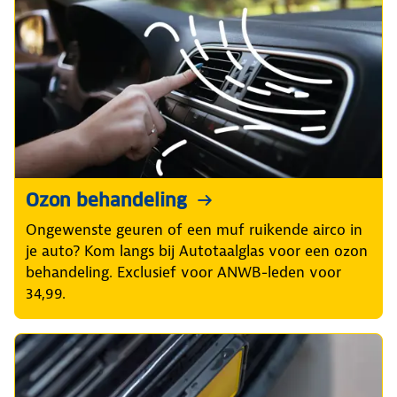
Ozon behandeling
Ongewenste geuren of een muf ruikende airco in
je auto? Kom langs bij Autotaalglas voor een ozon
behandeling. Exclusief voor ANWB-leden voor
34,99.