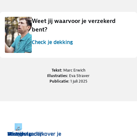
Weet jij waarvoor je verzekerd
bent?
Check je dekking
Credits en bronnen
Tekst:
Marc Erwich
Illustraties:
Eva Straver
Publicatie:
1 juli 2025
Misverstanden over je
Ben jij eigenlijk
Vertrek
Wist je