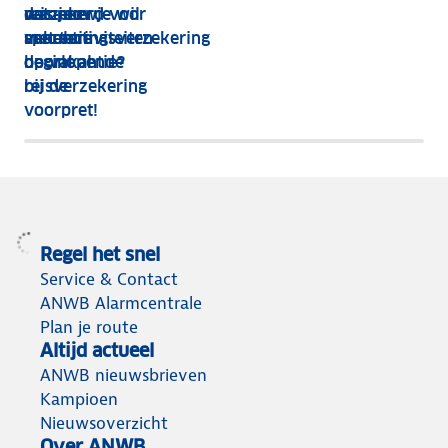
reis- en
verzekerd voor
wanneer je wil
dat: jouw
annuleringsverzekering
sportactiviteiten
met een
vakantie
op vakantie?
doorlopende
begint al
reisverzekering
bij de
voorpret!
Regel het snel
Service & Contact
ANWB Alarmcentrale
Plan je route
Altijd actueel
ANWB nieuwsbrieven
Kampioen
Nieuwsoverzicht
Over ANWB