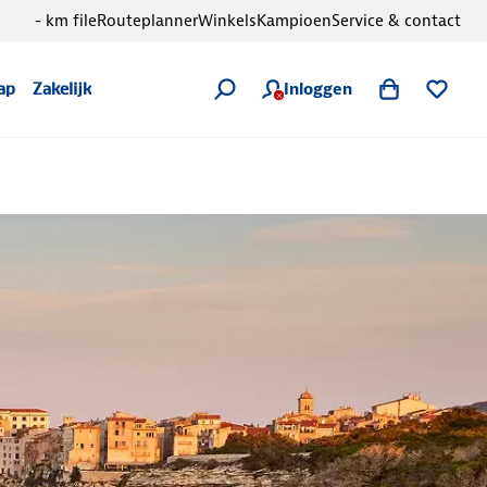
- km file
Routeplanner
Winkels
Kampioen
Service & contact
Inloggen
ap
Zakelijk