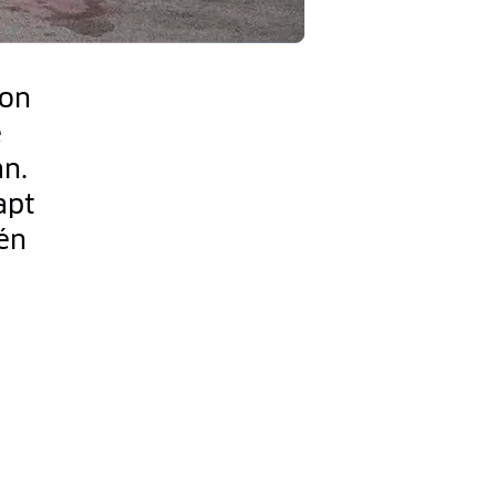
zon
e
an.
apt
 én