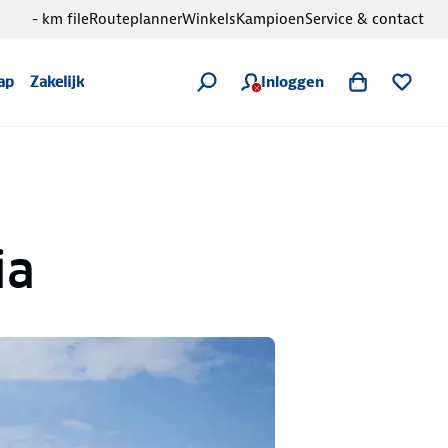
- km file
Routeplanner
Winkels
Kampioen
Service & contact
Inloggen
ap
Zakelijk
ia