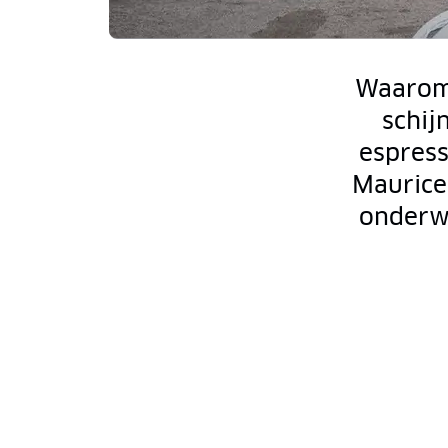
Waarom 
schij
espress
Maurice
onderwe