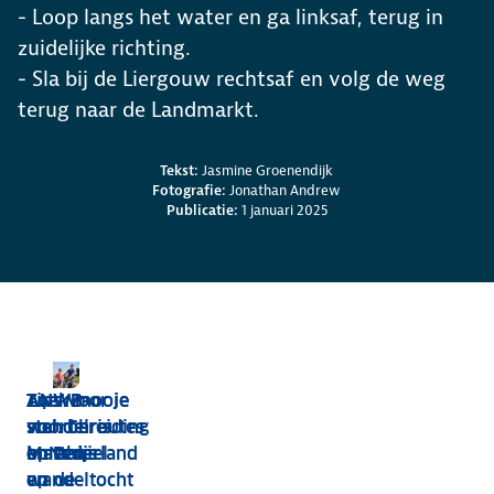
- Loop langs het water en ga linksaf, terug in
zuidelijke richting.
- Sla bij de Liergouw rechtsaf en volg de weg
terug naar de Landmarkt.
Credits en bronnen
Tekst:
Jasmine Groenendijk
Fotografie:
Jonathan Andrew
Publicatie:
1 januari 2025
Zoek mooie
Tips voor je
ANWB-
ANWB-
wandelroutes
voorbereiding
stel:
stel: Chris
in Nederland
op een
Matthijs
en Daniel
wandeltocht
en
op de