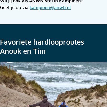
Wil jij ook als ANWB-stel in Kampioen?
Geef je op via
kampioen@anwb.nl
Favoriete hardlooproutes
Anouk en Tim