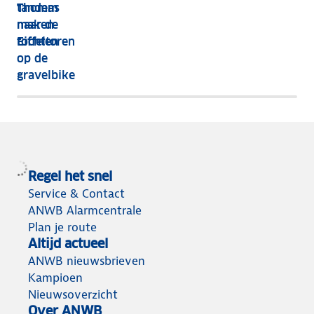
Thomas
tandem
maken
naar de
tochten
Eiffeltoren
op de
gravelbike
Regel het snel
Service & Contact
ANWB Alarmcentrale
Plan je route
Altijd actueel
ANWB nieuwsbrieven
Kampioen
Nieuwsoverzicht
Over ANWB