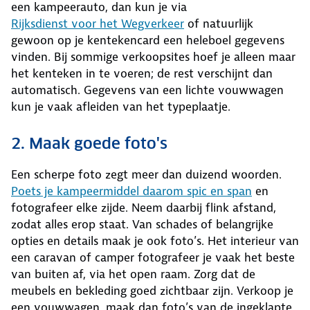
een kampeerauto, dan kun je via
Rijksdienst voor het Wegverkeer
of natuurlijk
gewoon op je kentekencard een heleboel gegevens
vinden. Bij sommige verkoopsites hoef je alleen maar
het kenteken in te voeren; de rest verschijnt dan
automatisch. Gegevens van een lichte vouwwagen
kun je vaak afleiden van het typeplaatje.
2. Maak goede foto's
Een scherpe foto zegt meer dan duizend woorden.
Poets je kampeermiddel daarom spic en span
en
fotografeer elke zijde. Neem daarbij flink afstand,
zodat alles erop staat. Van schades of belangrijke
opties en details maak je ook foto’s. Het interieur van
een caravan of camper fotografeer je vaak het beste
van buiten af, via het open raam. Zorg dat de
meubels en bekleding goed zichtbaar zijn. Verkoop je
een vouwwagen, maak dan foto’s van de ingeklapte