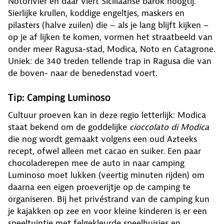
Notorivier en daar viert Siciliaanse barok hoogtij.
Sierlijke krullen, koddige engeltjes, maskers en
pilasters (halve zuilen) die – als je lang blijft kijken –
op je af lijken te komen, vormen het straatbeeld van
onder meer Ragusa-stad, Modica, Noto en Catagrone.
Uniek: de 340 treden tellende trap in Ragusa die van
de boven- naar de benedenstad voert.
Tip: Camping Luminoso
Cultuur proeven kan in deze regio letterlijk: Modica
staat bekend om de goddelijke
cioccolato di Modica
die nog wordt gemaakt volgens een oud Azteeks
recept, ofwel alleen met cacao en suiker. Een paar
chocoladerepen mee de auto in naar camping
Luminoso moet lukken (veertig minuten rijden) om
daarna een eigen proeverijtje op de camping te
organiseren. Bij het privéstrand van de camping kun
je kajakken op zee en voor kleine kinderen is er een
speeltuintje met felgekleurde speelhuisjes en