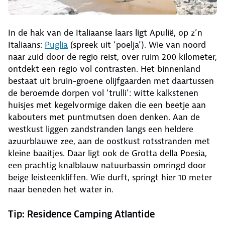
In de hak van de Italiaanse laars ligt Apulië, op z’n
Italiaans:
Puglia
(spreek uit ‘poelja’). Wie van noord
naar zuid door de regio reist, over ruim 200 kilometer,
ontdekt een regio vol contrasten. Het binnenland
bestaat uit bruin-groene olijfgaarden met daartussen
de beroemde dorpen vol ‘trulli’: witte kalkstenen
huisjes met kegelvormige daken die een beetje aan
kabouters met puntmutsen doen denken. Aan de
westkust liggen zandstranden langs een heldere
azuurblauwe zee, aan de oostkust rotsstranden met
kleine baaitjes. Daar ligt ook de Grotta della Poesia,
een prachtig knalblauw natuurbassin omringd door
beige leisteenkliffen. Wie durft, springt hier 10 meter
naar beneden het water in.
Tip: Residence Camping Atlantide