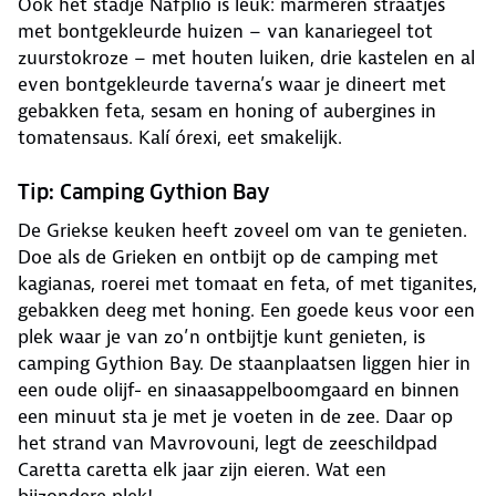
Ook het stadje Nafplio is leuk: marmeren straatjes
met bontgekleurde huizen – van kanariegeel tot
zuurstokroze – met houten luiken, drie kastelen en al
even bontgekleurde taverna’s waar je dineert met
gebakken feta, sesam en honing of aubergines in
tomatensaus. Kalí órexi, eet smakelijk.
Tip: Camping Gythion Bay
De Griekse keuken heeft zoveel om van te genieten.
Doe als de Grieken en ontbijt op de camping met
kagianas, roerei met tomaat en feta, of met tiganites,
gebakken deeg met honing. Een goede keus voor een
plek waar je van zo’n ontbijtje kunt genieten, is
camping Gythion Bay. De staanplaatsen liggen hier in
een oude olijf- en sinaasappelboomgaard en binnen
een minuut sta je met je voeten in de zee. Daar op
het strand van Mavrovouni, legt de zeeschildpad
Caretta caretta elk jaar zijn eieren. Wat een
bijzondere plek!