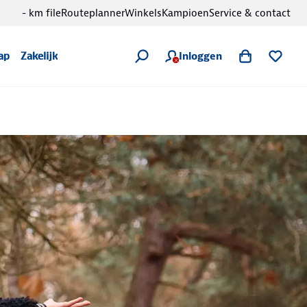
- km file
Routeplanner
Winkels
Kampioen
Service & contact
Inloggen
ap
Zakelijk