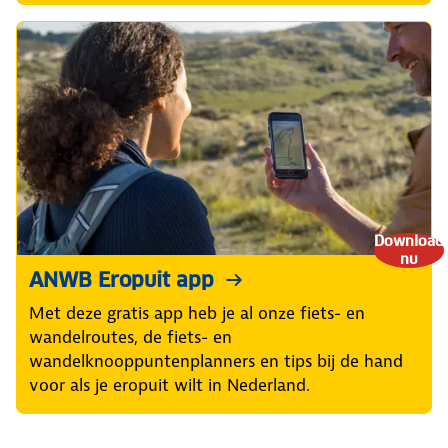
Download
nu
ANWB Eropuit app
Met deze gratis app heb je al onze fiets- en
wandelroutes, de fiets- en
wandelknooppuntenplanners en tips bij de hand
voor als je eropuit wilt in Nederland.