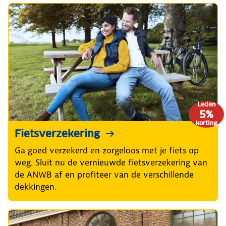
Leden
5%
korting
Fietsverzekering
Ga goed verzekerd en zorgeloos met je fiets op
weg. Sluit nu de vernieuwde fietsverzekering van
de ANWB af en profiteer van de verschillende
dekkingen.