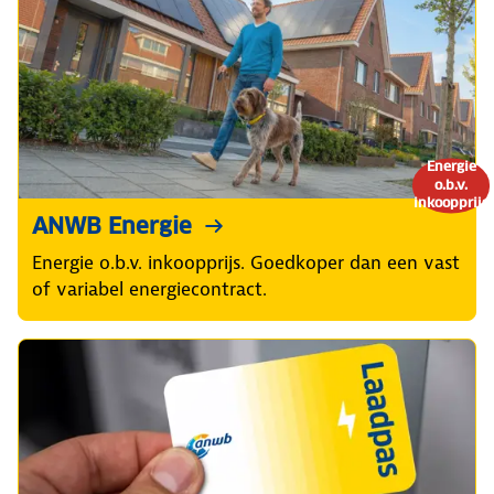
Energie
o.b.v.
inkoopprijs
ANWB Energie
Energie o.b.v. inkoopprijs. Goedkoper dan een vast
of variabel energiecontract.