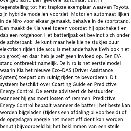
overgebracht. Een 'gewone' automaat dus, in
tegenstelling tot het traploze exemplaar waarvan Toyota
zijn hybride modellen voorziet. Motor en automaat lijken
in de Niro voor elkaar gemaakt, behalve in de sportstand.
Dan maakt de Kia veel toeren voordat hij opschakelt en
da's een rotgehoor. Het batterijpakket bevindt zich onder
de achterbank. Je kunt maar hele kleine stukjes puur
elektrisch rijden (de accu is met anderhalve kWh ook niet
zo groot) en daar heb je zelf geen invloed op. Een EV-
stand ontbreekt namelijk. De Niro is het eerste model
waarin Kia het nieuwe Eco-DAS (Driver Assistance
System) toepast om zuinig rijden te bevorderen. Dit
systeem beschikt over Coasting Guide en Predictive
Energy Control. De eerste adviseert de bestuurder
wanneer hij gas moet lossen of remmen. Predictive
Energy Control bepaalt wanneer de batterij het beste kan
worden bijgeladen (tijdens een afdaling bijvoorbeeld) of
de opgeslagen energie het meest efficiënt kan worden
benut (bijvoorbeeld bij het beklimmen van een steile