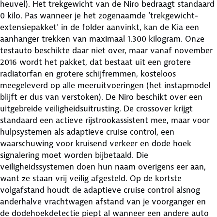
heuvel). Het trekgewicht van de Niro bedraagt standaard
0 kilo. Pas wanneer je het zogenaamde 'trekgewicht-
extensiepakket' in de folder aanvinkt, kan de Kia een
aanhanger trekken van maximaal 1.300 kilogram. Onze
testauto beschikte daar niet over, maar vanaf november
2016 wordt het pakket, dat bestaat uit een grotere
radiatorfan en grotere schijfremmen, kosteloos
meegeleverd op alle meeruitvoeringen (het instapmodel
blijft er dus van verstoken). De Niro beschikt over een
uitgebreide veiligheidsuitrusting. De crossover krijgt
standaard een actieve rijstrookassistent mee, maar voor
hulpsystemen als adaptieve cruise control, een
waarschuwing voor kruisend verkeer en dode hoek
signalering moet worden bijbetaald. Die
veiligheidssystemen doen hun naam overigens eer aan,
want ze staan vrij veilig afgesteld. Op de kortste
volgafstand houdt de adaptieve cruise control alsnog
anderhalve vrachtwagen afstand van je voorganger en
de dodehoekdetectie piept al wanneer een andere auto