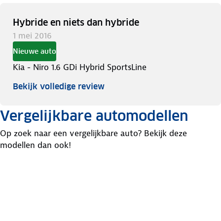
Hybride en niets dan hybride
1 mei 2016
Nieuwe auto
Kia - Niro 1.6 GDi Hybrid SportsLine
Bekijk volledige review
Vergelijkbare automodellen
Op zoek naar een vergelijkbare auto? Bekijk deze
modellen dan ook!
Toyota
Hyundai
Renault
C-Hr
Kona
Captur