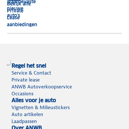
waardevaste
Bekijk alle
jaar
nieuwe
Private
nog
auto's
Lease
het
aanbiedingen
meeste
terug
Regel het snel
Service & Contact
Private lease
ANWB Autoverkoopservice
Occasions
Alles voor je auto
Vignetten & Milieustickers
Auto artikelen
Laadpassen
Over ANWB