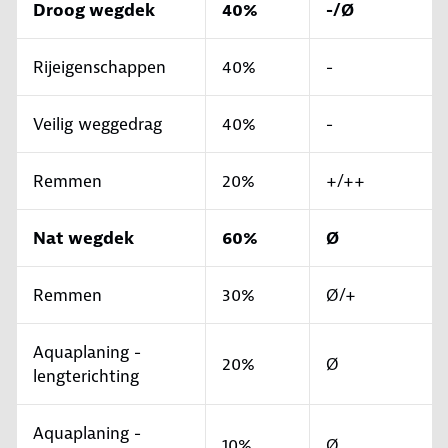
Droog wegdek
40%
-/Ø
Rijeigenschappen
40%
-
Veilig weggedrag
40%
-
Remmen
20%
+/++
Nat wegdek
60%
Ø
Remmen
30%
Ø/+
Aquaplaning -
20%
Ø
lengterichting
Aquaplaning -
10%
Ø