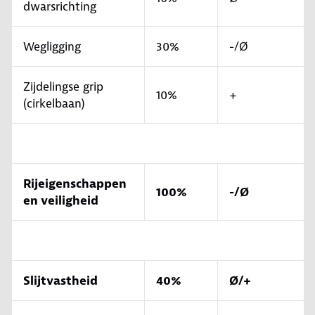
dwarsrichting
Wegligging
30%
-/Ø
Zijdelingse grip
10%
+
(cirkelbaan)
Rijeigenschappen
100%
-/Ø
en veiligheid
Slijtvastheid
40%
Ø/+