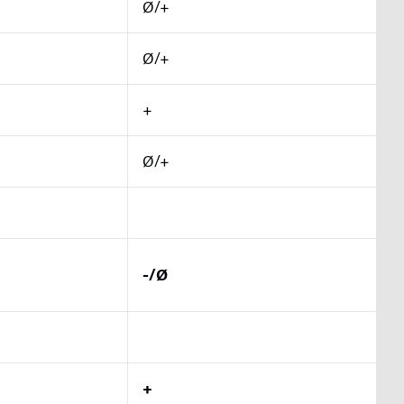
Ø/+
Ø/+
+
Ø/+
-/Ø
+