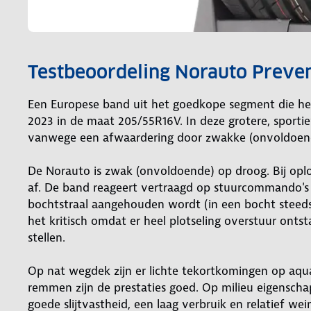
Testbeoordeling Norauto Preve
Een Europese band uit het goedkope segment die he
2023 in de maat 205/55R16V. In deze grotere, sporti
vanwege een afwaardering door zwakke (onvoldoend
De Norauto is zwak (onvoldoende) op droog. Bij opl
af. De band reageert vertraagd op stuurcommando's 
bochtstraal aangehouden wordt (in een bocht steeds 
het kritisch omdat er heel plotseling overstuur ont
stellen.
Op nat wegdek zijn er lichte tekortkomingen op aqua
remmen zijn de prestaties goed. Op milieu eigensch
goede slijtvastheid, een laag verbruik en relatief wein