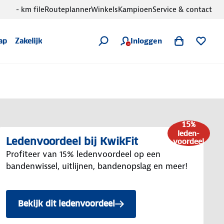
- km file
Routeplanner
Winkels
Kampioen
Service & contact
Inloggen
ap
Zakelijk
15%
leden-
Ledenvoordeel bij KwikFit
voordeel
Profiteer van 15% ledenvoordeel op een
bandenwissel, uitlijnen, bandenopslag en meer!
Bekijk dit ledenvoordeel