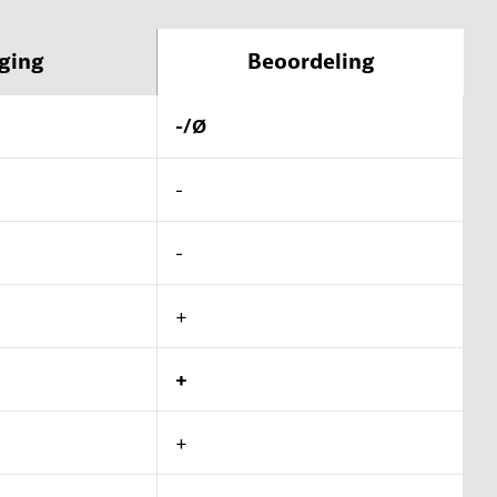
ging
Beoordeling
-/Ø
-
-
+
+
+