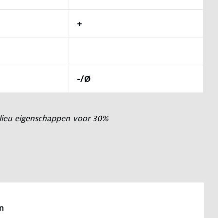
+
-/Ø
ilieu eigenschappen voor 30%
n