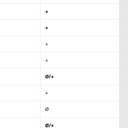
+
+
+
+
Ø/+
+
Ø
Ø/+