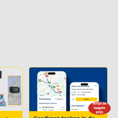
Altijd de
laagste
prijs