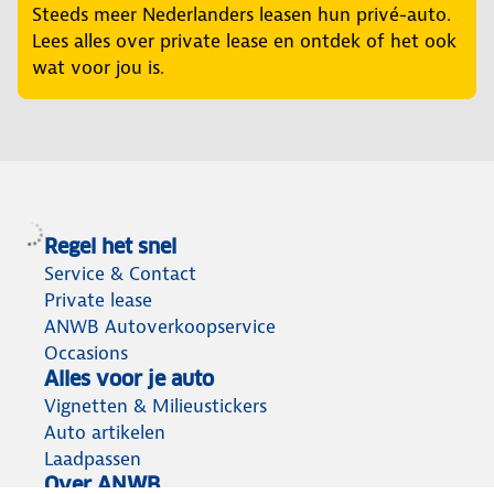
Steeds meer Nederlanders leasen hun privé-auto.
Lees alles over private lease en ontdek of het ook
wat voor jou is.
Regel het snel
Service & Contact
Private lease
ANWB Autoverkoopservice
Occasions
Alles voor je auto
Vignetten & Milieustickers
Auto artikelen
Laadpassen
Over ANWB