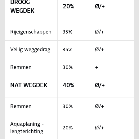
DROOG
20%
Ø/+
WEGDEK
Rijeigenschappen
35%
Ø/+
Veilig weggedrag
35%
Ø/+
Remmen
30%
+
NAT WEGDEK
40%
Ø/+
Remmen
30%
Ø/+
Aquaplaning -
20%
Ø/+
lengterichting