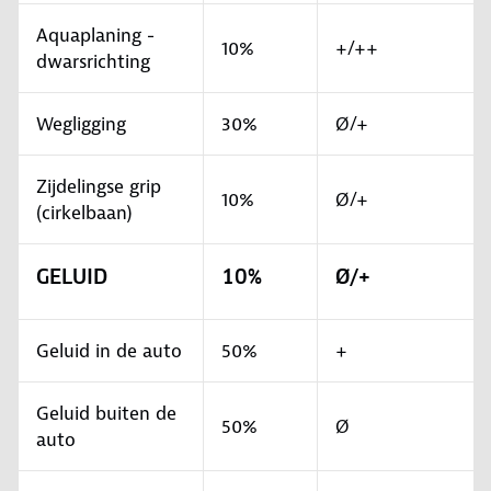
Aquaplaning -
10%
+/++
dwarsrichting
Wegligging
30%
Ø/+
Zijdelingse grip
10%
Ø/+
(cirkelbaan)
GELUID
10%
Ø/+
Geluid in de auto
50%
+
Geluid buiten de
50%
Ø
auto