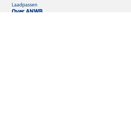
Laadpassen
Over ANWB
Werken bij ANWB
Vereniging en bedrijf
Voor de pers
Voorbereid op weg
Wegenwacht
Autoverzekering
Onderweg app
Aansprakelijkheid
Privacy statement
Cookies wijzigen
Algemene voorwaarden
Lidmaatschap opzeggen
© ANWB