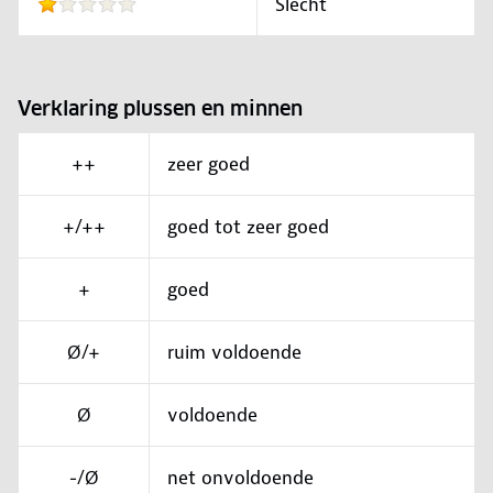
Slecht
Verklaring plussen en minnen
++
zeer goed
+/++
goed tot zeer goed
+
goed
Ø/+
ruim voldoende
Ø
voldoende
-/Ø
net onvoldoende