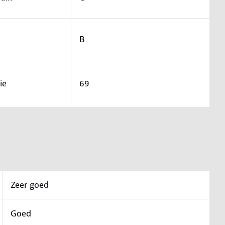
B
ie
69
Zeer goed
Goed