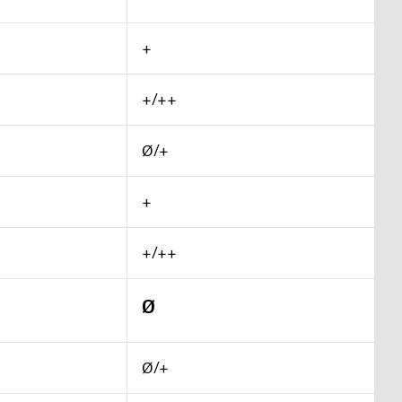
+
+/++
Ø/+
+
+/++
Ø
Ø/+