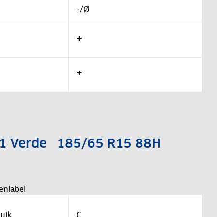
-/Ø
+
+
o P1 Verde 185/65 R15 88H
enlabel
uik
C