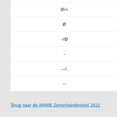
Ø/+
Ø
-/Ø
-
--/-
--
Terug naar de ANWB Zomerbandentest 2022