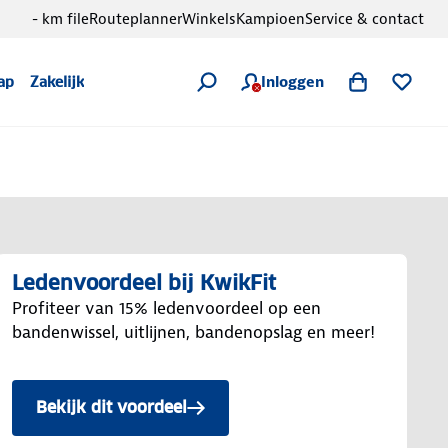
- km file
Routeplanner
Winkels
Kampioen
Service & contact
Inloggen
ap
Zakelijk
Ledenvoordeel bij KwikFit
Profiteer van 15% ledenvoordeel op een
bandenwissel, uitlijnen, bandenopslag en meer!
Bekijk dit voordeel