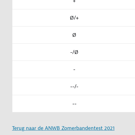
+
Ø/+
Ø
-/Ø
-
--/-
--
Terug naar de ANWB Zomerbandentest 2021