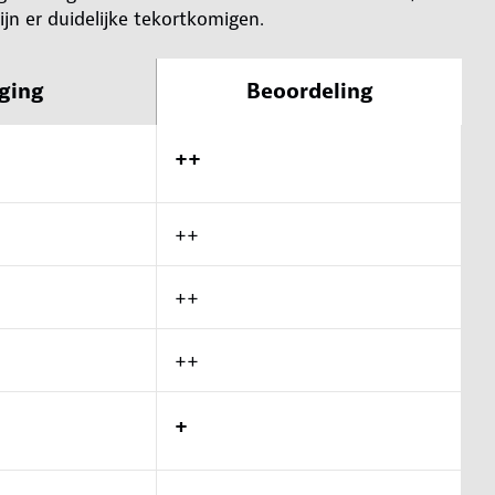
ijn er duidelijke tekortkomigen.
ging
Beoordeling
++
++
++
++
+