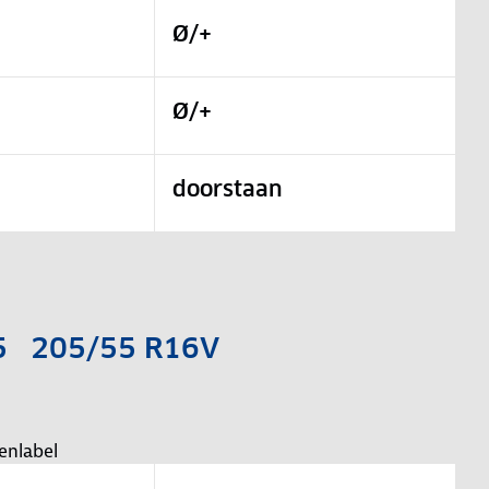
Ø/+
Ø/+
doorstaan
a 5 205/55 R16V
enlabel