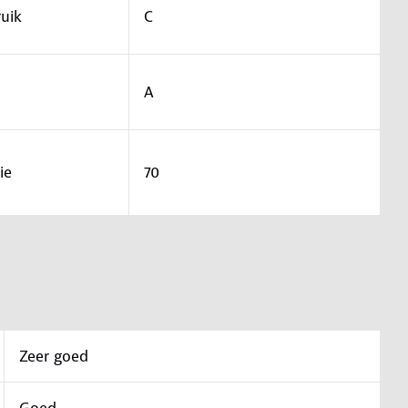
uik
C
A
ie
70
Zeer goed