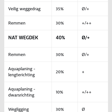
Veilig weggedrag
35%
Ø/+
Remmen
30%
+/++
NAT WEGDEK
40%
Ø/+
Remmen
30%
Ø/+
Aquaplaning -
20%
+
lengterichting
Aquaplaning -
10%
+/++
dwarsrichting
Wegligging
30%
Ø