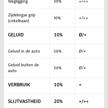
Wegligging
30%
+/++
Zijdelingse grip
10%
+/++
(cirkelbaan)
GELUID
10%
Ø/+
Geluid in de auto
50%
Ø/+
Geluid buiten de
50%
Ø/+
auto
VERBRUIK
10%
+
SLIJTVASTHEID
20%
+/++