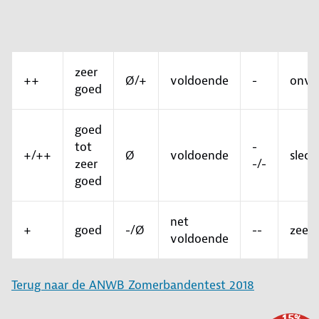
zeer
++
Ø/+
voldoende
-
onvo
goed
goed
tot
-
+/++
Ø
voldoende
slech
zeer
-/-
goed
net
+
goed
-/Ø
--
zeer 
voldoende
Terug naar de ANWB Zomerbandentest 2018