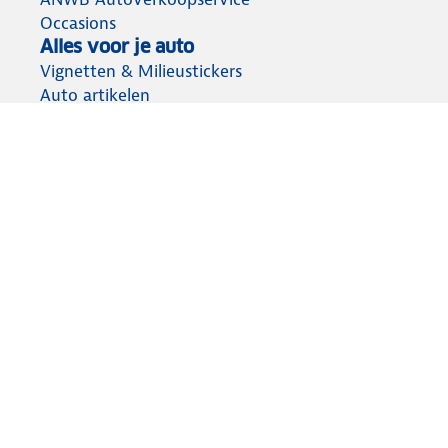
Occasions
Alles voor je auto
Vignetten & Milieustickers
Auto artikelen
Laadpassen
Over ANWB
Werken bij ANWB
Vereniging en bedrijf
Voor de pers
Voorbereid op weg
Wegenwacht
Autoverzekering
Onderweg app
Aansprakelijkheid
Privacy statement
Cookies wijzigen