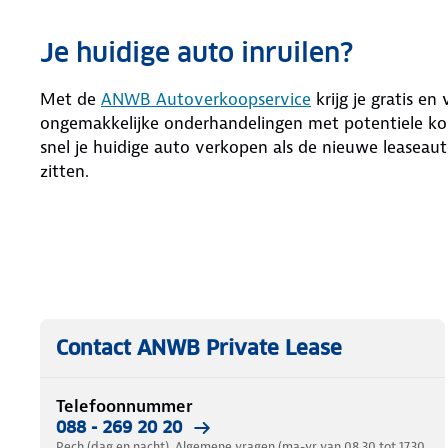
Je huidige auto inruilen?
Met de
ANWB Autoverkoopservice
krijg je gratis en
ongemakkelijke onderhandelingen met potentiele kop
snel je huidige auto verkopen als de nieuwe leaseaut
zitten.
Contact ANWB Private Lease
Telefoonnummer
088 - 269 20 20
Pech (dag en nacht). Algemene vragen (ma-vr van 08.30 tot 17.30