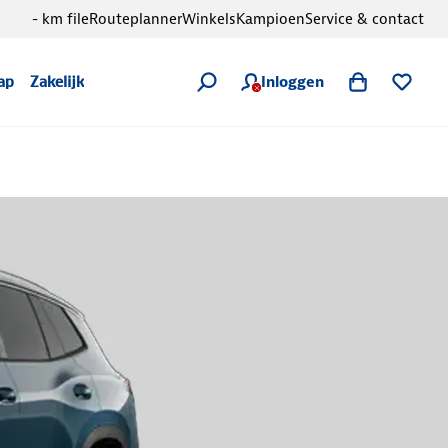
- km file
Routeplanner
Winkels
Kampioen
Service & contact
Inloggen
ap
Zakelijk