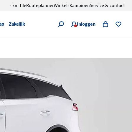
- km file
Routeplanner
Winkels
Kampioen
Service & contact
Inloggen
ap
Zakelijk