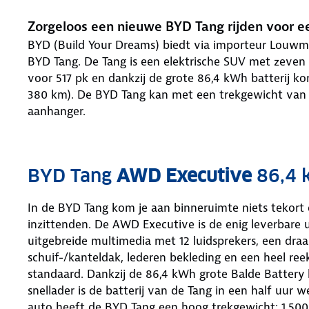
Zorgeloos een nieuwe BYD Tang rijden voor 
BYD (Build Your Dreams) biedt via importeur Louwm
BYD Tang. De Tang is een elektrische SUV met zeven 
voor 517 pk en dankzij de grote 86,4 kWh batterij ko
380 km). De BYD Tang kan met een trekgewicht van 
aanhanger.
BYD Tang
AWD Executive
86,4 
In de BYD Tang kom je aan binneruimte niets tekort e
inzittenden. De AWD Executive is de enig leverbare u
uitgebreide multimedia met 12 luidsprekers, een dra
schuif-/kanteldak, lederen bekleding en een heel reek
standaard. Dankzij de 86,4 kWh grote Balde Battery
snellader is de batterij van de Tang in een half uur 
auto heeft de BYD Tang een hoog trekgewicht: 1.500 