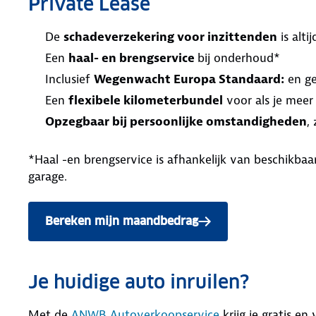
Private Lease
De
schadeverzekering voor inzittenden
is alt
Een
haal- en brengservice
bij onderhoud*
Inclusief
Wegenwacht Europa Standaard:
en ge
Een
flexibele kilometerbundel
voor als je meer
Opzegbaar bij persoonlijke omstandigheden
,
*Haal -en brengservice is afhankelijk van beschikb
garage.
Bereken mijn maandbedrag
Je huidige auto inruilen?
Met de
ANWB Autoverkoopservice
krijg je gratis en