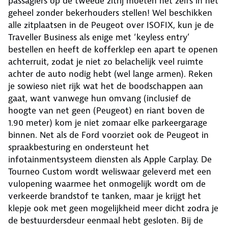
passagiers op de tweede zitrij moeten het zelfs in het
geheel zonder bekerhouders stellen! Wel beschikken
alle zitplaatsen in de Peugeot over ISOFIX, kun je de
Traveller Business als enige met ‘keyless entry’
bestellen en heeft de kofferklep een apart te openen
achterruit, zodat je niet zo belachelijk veel ruimte
achter de auto nodig hebt (wel lange armen). Reken
je sowieso niet rijk wat het de boodschappen aan
gaat, want vanwege hun omvang (inclusief de
hoogte van net geen (Peugeot) en riant boven de
1.90 meter) kom je niet zomaar elke parkeergarage
binnen. Net als de Ford voorziet ook de Peugeot in
spraakbesturing en ondersteunt het
infotainmentsysteem diensten als Apple Carplay. De
Tourneo Custom wordt weliswaar geleverd met een
vulopening waarmee het onmogelijk wordt om de
verkeerde brandstof te tanken, maar je krijgt het
klepje ook met geen mogelijkheid meer dicht zodra je
de bestuurdersdeur eenmaal hebt gesloten. Bij de