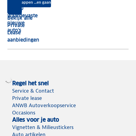
na
Instappen ...en gaan
je
Top 10
vijf
écht
waardevaste
Bekijk alle
jaar
nieuwe
Private
nog
auto's
Lease
het
aanbiedingen
meeste
terug
Regel het snel
Service & Contact
Private lease
ANWB Autoverkoopservice
Occasions
Alles voor je auto
Vignetten & Milieustickers
Auto artikelen