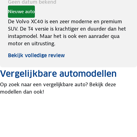
Geen datum bekend
Nieuwe auto
De Volvo XC40 is een zeer moderne en premium
SUV. De T4 versie is krachtiger en duurder dan het
instapmodel. Maar het is ook een aanrader qua
motor en uitrusting.
Bekijk volledige review
Vergelijkbare automodellen
Op zoek naar een vergelijkbare auto? Bekijk deze
modellen dan ook!
MG
Ford
Kia
Ehs
Kuga
Niro