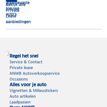
waardevaste
Bekijk alle
jaar
nieuwe
Private
nog
auto's
Lease
het
aanbiedingen
meeste
terug
Regel het snel
Service & Contact
Private lease
ANWB Autoverkoopservice
Occasions
Alles voor je auto
Vignetten & Milieustickers
Auto artikelen
Laadpassen