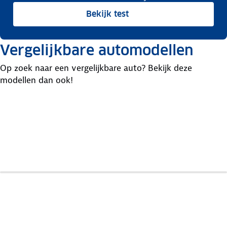
Bekijk test
Vergelijkbare automodellen
Op zoek naar een vergelijkbare auto? Bekijk deze
modellen dan ook!
Honda
Kia
Hyundai
Cr-V
Sportage
Tucson