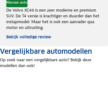
Nieuwe auto
De Volvo XC40 is een zeer moderne en premium
SUV. De T4 versie is krachtiger en duurder dan het
instapmodel. Maar het is ook een aanrader qua
motor en uitrusting.
Bekijk volledige review
Vergelijkbare automodellen
Op zoek naar een vergelijkbare auto? Bekijk deze
modellen dan ook!
Mazda
Audi
Seat
CX-5
Q2
Ateca