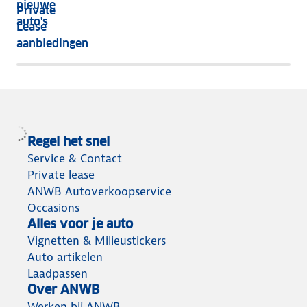
nieuwe
Private
nog
auto's
Lease
het
aanbiedingen
meeste
terug
Regel het snel
Service & Contact
Private lease
ANWB Autoverkoopservice
Occasions
Alles voor je auto
Vignetten & Milieustickers
Auto artikelen
Laadpassen
Over ANWB
Werken bij ANWB