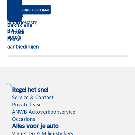
Lease?
je
je?
auto
na
Instappen ...en gaan
je
Top 10
vijf
écht
waardevaste
Bekijk alle
jaar
nieuwe
Private
nog
auto's
Lease
het
aanbiedingen
meeste
terug
Regel het snel
Service & Contact
Private lease
ANWB Autoverkoopservice
Occasions
Alles voor je auto
Vignetten & Milieustickers