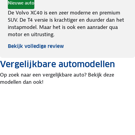
Nieuwe auto
De Volvo XC40 is een zeer moderne en premium
SUV. De T4 versie is krachtiger en duurder dan het
instapmodel. Maar het is ook een aanrader qua
motor en uitrusting.
Bekijk volledige review
Vergelijkbare automodellen
Op zoek naar een vergelijkbare auto? Bekijk deze
modellen dan ook!
Mazda
Nissan
Audi
CX-5
Qashqai
Q3