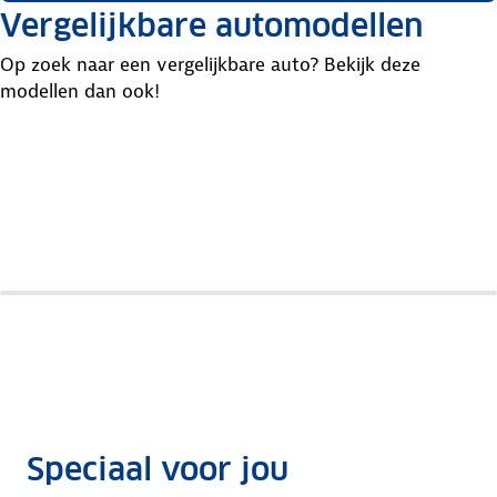
Vergelijkbare automodellen
Op zoek naar een vergelijkbare auto? Bekijk deze
modellen dan ook!
MG
Volkswagen
Volkswagen
4
ID.3
ID.3 Neo
Speciaal voor jou