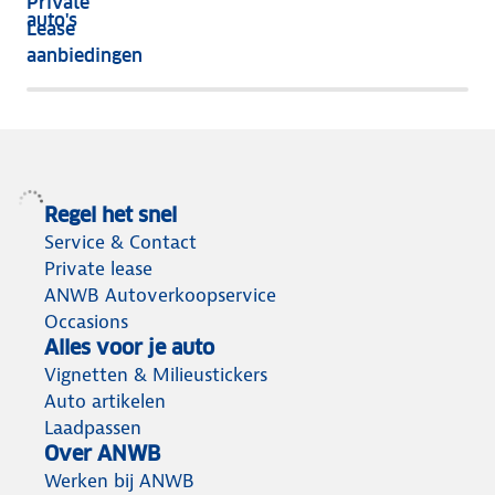
Private
nog
auto's
Lease
het
aanbiedingen
meeste
terug
Regel het snel
Service & Contact
Private lease
ANWB Autoverkoopservice
Occasions
Alles voor je auto
Vignetten & Milieustickers
Auto artikelen
Laadpassen
Over ANWB
Werken bij ANWB