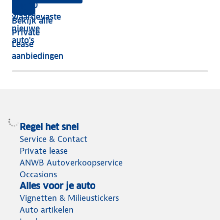
Top 10
vijf
écht
waardevaste
Bekijk alle
jaar
nieuwe
Private
nog
auto's
Lease
het
aanbiedingen
meeste
terug
Regel het snel
Service & Contact
Private lease
ANWB Autoverkoopservice
Occasions
Alles voor je auto
Vignetten & Milieustickers
Auto artikelen