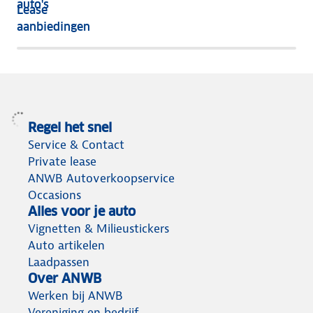
auto's
Lease
het
aanbiedingen
meeste
terug
Regel het snel
Service & Contact
Private lease
ANWB Autoverkoopservice
Occasions
Alles voor je auto
Vignetten & Milieustickers
Auto artikelen
Laadpassen
Over ANWB
Werken bij ANWB
Vereniging en bedrijf