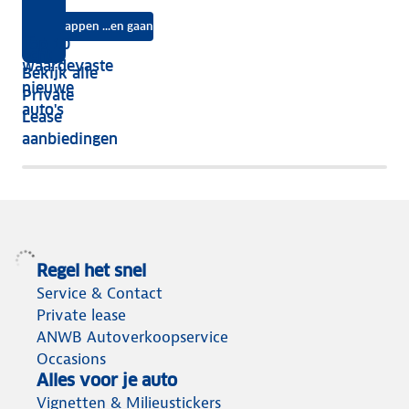
je?
auto
na
Instappen ...en gaan
je
Top 10
vijf
écht
waardevaste
Bekijk alle
jaar
nieuwe
Private
nog
auto's
Lease
het
aanbiedingen
meeste
terug
Regel het snel
Service & Contact
Private lease
ANWB Autoverkoopservice
Occasions
Alles voor je auto
Vignetten & Milieustickers