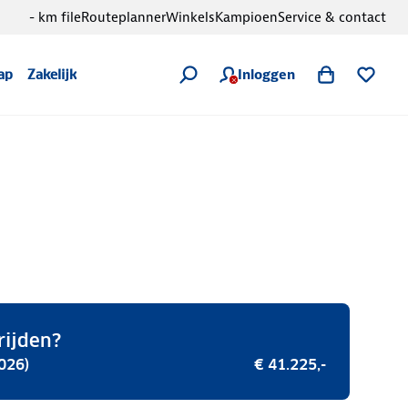
- km file
Routeplanner
Winkels
Kampioen
Service & contact
Inloggen
ap
Zakelijk
rijden?
026)
€ 41.225,-