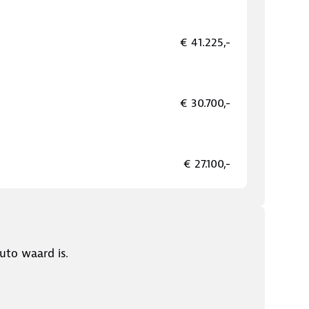
€ 41.225,-
€ 30.700,-
€ 27.100,-
uto waard is.