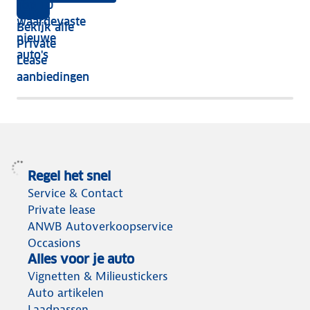
Top 10
vijf
écht
waardevaste
Bekijk alle
jaar
nieuwe
Private
nog
auto's
Lease
het
aanbiedingen
meeste
terug
Regel het snel
Service & Contact
Private lease
ANWB Autoverkoopservice
Occasions
Alles voor je auto
Vignetten & Milieustickers
Auto artikelen
Laadpassen