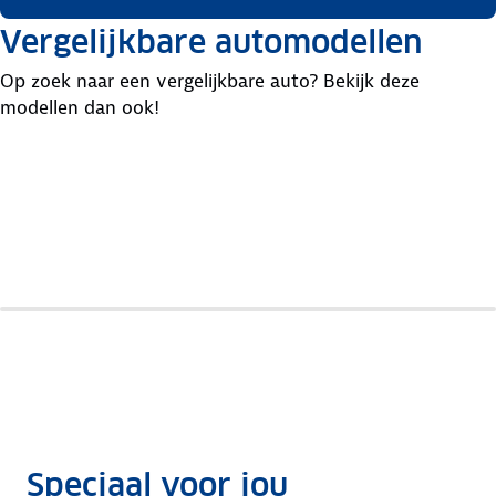
Vergelijkbare automodellen
Op zoek naar een vergelijkbare auto? Bekijk deze
modellen dan ook!
Volkswagen
Audi
Toyota
Golf
A3
Yaris
Speciaal voor jou