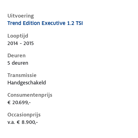
Uitvoering
Trend Edition Executive 1.2 TSI
Volkswagen Golf vii, 1.2 tsi, 63 kW, Benzine, 5 deuren
Looptijd
2014 - 2015
Deuren
5 deuren
Transmissie
Handgeschakeld
Consumentenprijs
€ 20.699,-
Occasionprijs
v.a. € 8.900,-