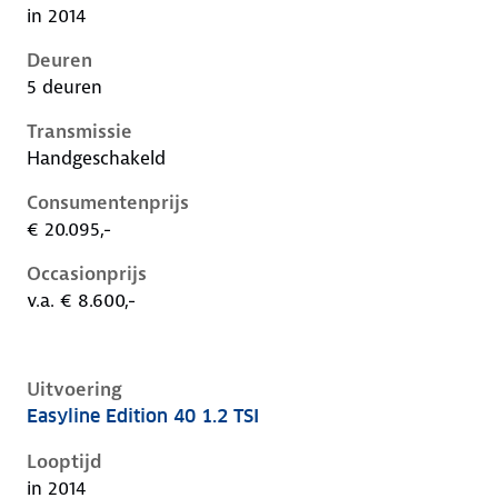
in 2014
Deuren
5 deuren
Transmissie
Handgeschakeld
Consumentenprijs
€ 20.095,-
Occasionprijs
v.a. € 8.600,-
Uitvoering
Easyline Edition 40 1.2 TSI
Volkswagen Golf vii, 1.2 tsi, 63 kW, Benzine, 3 deuren
Looptijd
in 2014