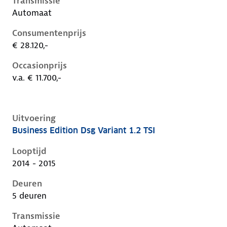
Transmissie
Automaat
Consumentenprijs
€ 28.120,-
Occasionprijs
v.a. € 11.700,-
Uitvoering
Business Edition Dsg Variant 1.2 TSI
Volkswagen Golf vii, variant 1.2 tsi, 77 kW, Benzine, 
Looptijd
2014 - 2015
Deuren
5 deuren
Transmissie