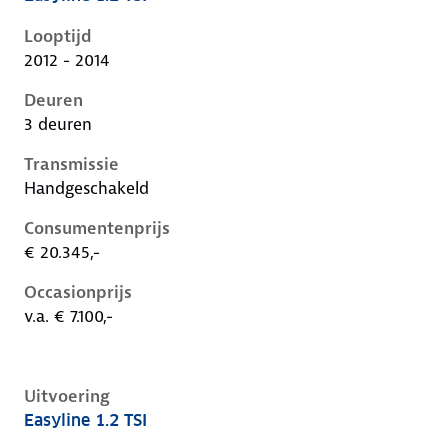
Volkswagen Golf vii, 1.2 tsi, 63 kW, Benzine, 3 deuren
Looptijd
2012 - 2014
Deuren
3 deuren
Transmissie
Handgeschakeld
Consumentenprijs
€ 20.345,-
Occasionprijs
v.a. € 7.100,-
Uitvoering
Easyline 1.2 TSI
Volkswagen Golf vii, 1.2 tsi, 63 kW, Benzine, 5 deuren