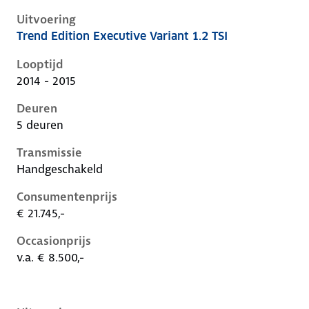
Uitvoering
Trend Edition Executive Variant 1.2 TSI
Volkswagen Golf vii, variant 1.2 tsi, 63 kW, Benzine, 
Looptijd
2014 - 2015
Deuren
5 deuren
Transmissie
Handgeschakeld
Consumentenprijs
€ 21.745,-
Occasionprijs
v.a. € 8.500,-