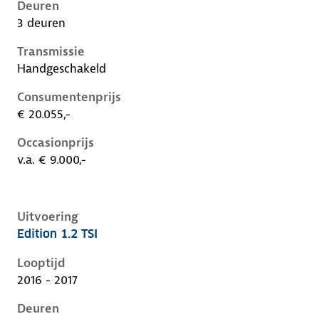
Deuren
3 deuren
Transmissie
Handgeschakeld
Consumentenprijs
€ 20.055,-
Occasionprijs
v.a. € 9.000,-
Uitvoering
Edition 1.2 TSI
Volkswagen Golf vii, 1.2 tsi, 63 kW, Benzine, 5 deuren
Looptijd
2016 - 2017
Deuren