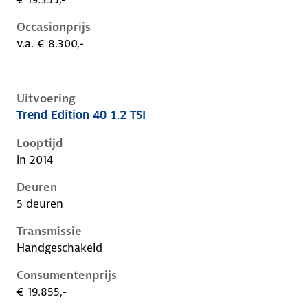
Occasionprijs
v.a. € 8.300,-
Uitvoering
Trend Edition 40 1.2 TSI
Volkswagen Golf vii, 1.2 tsi, 63 kW, Benzine, 5 deuren
Looptijd
in 2014
Deuren
5 deuren
Transmissie
Handgeschakeld
Consumentenprijs
€ 19.855,-