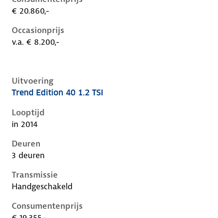
€ 20.860,-
Occasionprijs
v.a. € 8.200,-
Uitvoering
Trend Edition 40 1.2 TSI
Volkswagen Golf vii, 1.2 tsi, 63 kW, Benzine, 3 deuren
Looptijd
in 2014
Deuren
3 deuren
Transmissie
Handgeschakeld
Consumentenprijs
€ 19.355,-