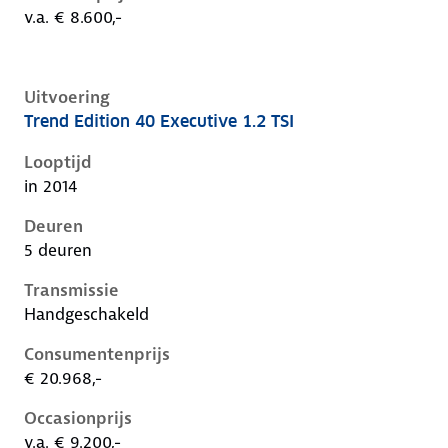
v.a. € 8.600,-
Uitvoering
Trend Edition 40 Executive 1.2 TSI
Volkswagen Golf vii, 1.2 tsi, 63 kW, Benzine, 5 deuren
Looptijd
in 2014
Deuren
5 deuren
Transmissie
Handgeschakeld
Consumentenprijs
€ 20.968,-
Occasionprijs
v.a. € 9.200,-