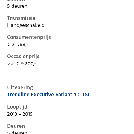
5 deuren
Transmissie
Handgeschakeld
Consumentenprijs
€ 21.768,-
Occasionprijs
v.a. € 9.200,-
Uitvoering
Trendline Executive Variant 1.2 TSI
Volkswagen Golf vii, variant 1.2 tsi, 63 kW, Benzine, 
Looptijd
2013 - 2015
Deuren
5 deuren