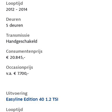
Looptijd
2012 - 2014
Deuren
5 deuren
Transmissie
Handgeschakeld
Consumentenprijs
€ 20.845,-
Occasionprijs
v.a. € 7.700,-
Uitvoering
Easyline Edition 40 1.2 TSI
Volkswagen Golf vii, 1.2 tsi, 63 kW, Benzine, 5 deuren
Looptijd