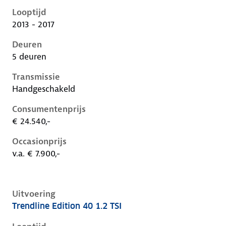
Looptijd
2013 - 2017
Deuren
5 deuren
Transmissie
Handgeschakeld
Consumentenprijs
€ 24.540,-
Occasionprijs
v.a. € 7.900,-
Uitvoering
Trendline Edition 40 1.2 TSI
Volkswagen Golf vii, 1.2 tsi, 63 kW, Benzine, 3 deuren