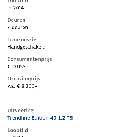
Looptijd
in 2014
Deuren
3 deuren
Transmissie
Handgeschakeld
Consumentenprijs
€ 20.155,-
Occasionprijs
v.a. € 8.300,-
Uitvoering
Trendline Edition 40 1.2 TSI
Volkswagen Golf vii, 1.2 tsi, 63 kW, Benzine, 5 deuren
Looptijd