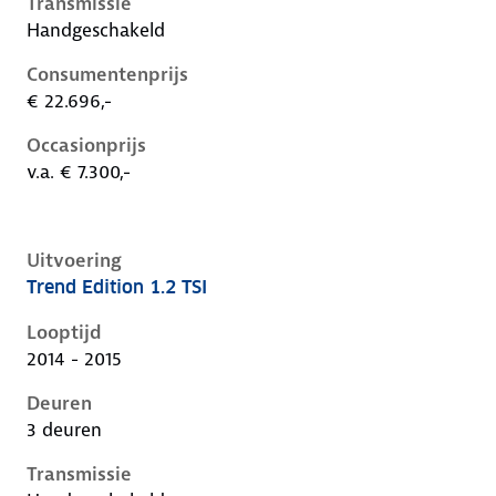
Transmissie
Handgeschakeld
Consumentenprijs
€ 22.696,-
Occasionprijs
v.a. € 7.300,-
Uitvoering
Trend Edition 1.2 TSI
Volkswagen Golf vii, 1.2 tsi, 63 kW, Benzine, 3 deuren
Looptijd
2014 - 2015
Deuren
3 deuren
Transmissie