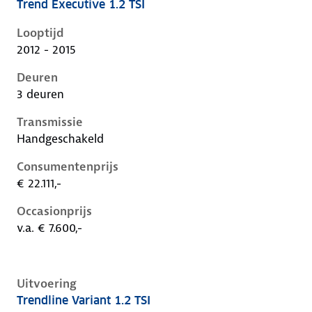
Trend Executive 1.2 TSI
Volkswagen Golf vii, 1.2 tsi, 63 kW, Benzine, 3 deuren
Looptijd
2012 - 2015
Deuren
3 deuren
Transmissie
Handgeschakeld
Consumentenprijs
€ 22.111,-
Occasionprijs
v.a. € 7.600,-
Uitvoering
Trendline Variant 1.2 TSI
Volkswagen Golf vii, variant 1.2 tsi, 63 kW, Benzine, 