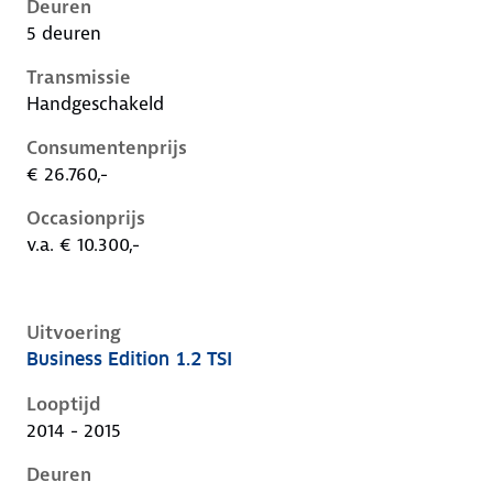
Deuren
5 deuren
Transmissie
Handgeschakeld
Consumentenprijs
€ 26.760,-
Occasionprijs
v.a. € 10.300,-
Uitvoering
Business Edition 1.2 TSI
Volkswagen Golf vii, 1.2 tsi, 77 kW, Benzine, 3 deuren
Looptijd
2014 - 2015
Deuren