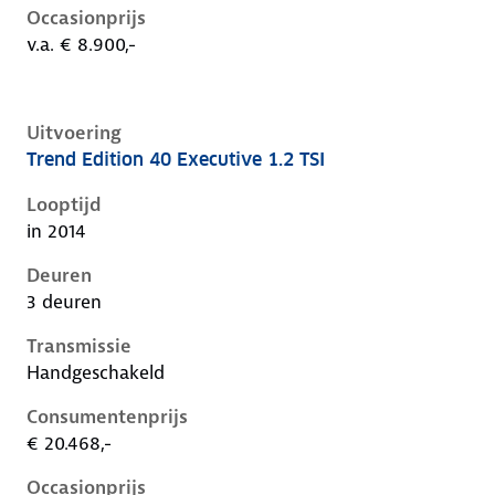
Occasionprijs
v.a. € 8.900,-
Uitvoering
Trend Edition 40 Executive 1.2 TSI
Volkswagen Golf vii, 1.2 tsi, 63 kW, Benzine, 3 deuren
Looptijd
in 2014
Deuren
3 deuren
Transmissie
Handgeschakeld
Consumentenprijs
€ 20.468,-
Occasionprijs