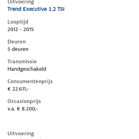
Uitvoering
Trend Executive 1.2 TSI
Volkswagen Golf vii, 1.2 tsi, 63 kW, Benzine, 5 deuren
Looptijd
2012 - 2015
Deuren
5 deuren
Transmissie
Handgeschakeld
Consumentenprijs
€ 22.611,-
Occasionprijs
v.a. € 8.200,-
Uitvoering