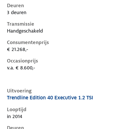
Deuren
3 deuren
Transmissie
Handgeschakeld
Consumentenprijs
€ 21.268,-
Occasionprijs
v.a. € 8.600,-
Uitvoering
Trendline Edition 40 Executive 1.2 TSI
Volkswagen Golf vii, 1.2 tsi, 63 kW, Benzine, 5 deuren
Looptijd
in 2014
Deuren