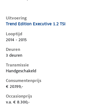
Uitvoering
Trend Edition Executive 1.2 TSI
Volkswagen Golf vii, 1.2 tsi, 63 kW, Benzine, 3 deuren
Looptijd
2014 - 2015
Deuren
3 deuren
Transmissie
Handgeschakeld
Consumentenprijs
€ 20.199,-
Occasionprijs
v.a. € 8.300,-