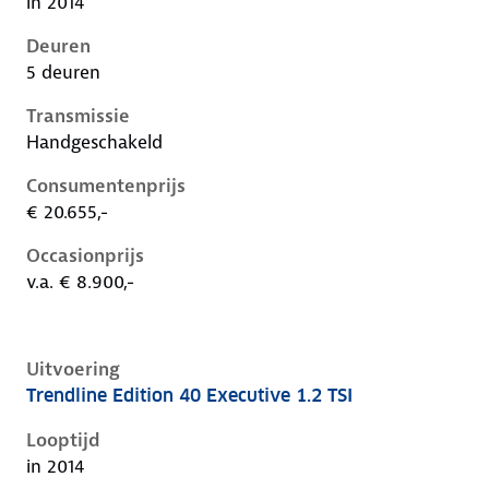
in 2014
Deuren
5 deuren
Transmissie
Handgeschakeld
Consumentenprijs
€ 20.655,-
Occasionprijs
v.a. € 8.900,-
Uitvoering
Trendline Edition 40 Executive 1.2 TSI
Volkswagen Golf vii, 1.2 tsi, 63 kW, Benzine, 3 deuren
Looptijd
in 2014