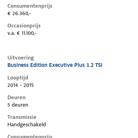
Consumentenprijs
€ 26.360,-
Occasionprijs
v.a. € 11.100,-
Uitvoering
Business Edition Executive Plus 1.2 TSI
Volkswagen Golf vii, 1.2 tsi, 77 kW, Benzine, 5 deuren
Looptijd
2014 - 2015
Deuren
5 deuren
Transmissie
Handgeschakeld
Consumentenprijs