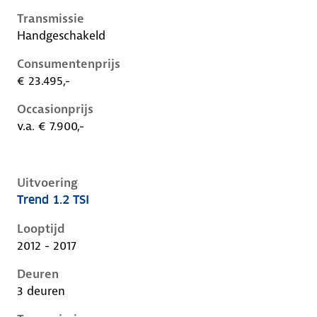
Transmissie
Handgeschakeld
Consumentenprijs
€ 23.495,-
Occasionprijs
v.a. € 7.900,-
Uitvoering
Trend 1.2 TSI
Volkswagen Golf vii, 1.2 tsi, 63 kW, Benzine, 3 deuren
Looptijd
2012 - 2017
Deuren
3 deuren