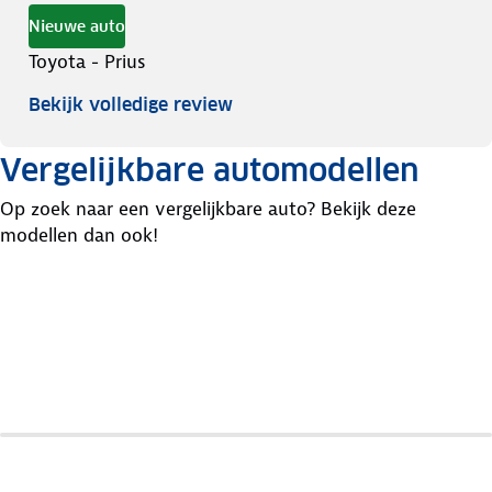
Nieuwe auto
Toyota - Prius
Bekijk volledige review
Vergelijkbare automodellen
Op zoek naar een vergelijkbare auto? Bekijk deze
modellen dan ook!
Lexus
Hyundai
Ct-
Toyota
Ioniq
Serie
Corolla