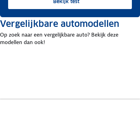
Bekijk test
Vergelijkbare automodellen
Op zoek naar een vergelijkbare auto? Bekijk deze
modellen dan ook!
Xpeng
Smart
Byd
G6
#5
Sealion