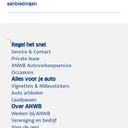
aanbiedingen
meeste
terug
Regel het snel
Service & Contact
Private lease
ANWB Autoverkoopservice
Occasions
Alles voor je auto
Vignetten & Milieustickers
Auto artikelen
Laadpassen
Over ANWB
Werken bij ANWB
Vereniging en bedrijf
Voor de pers