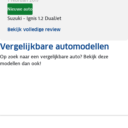
Nieuwe auto
Suzuki - Ignis 1.2 DualJet
Bekijk volledige review
Vergelijkbare automodellen
Op zoek naar een vergelijkbare auto? Bekijk deze
modellen dan ook!
Fiat
500
MINI
Kia
X
Countryman
Stonic