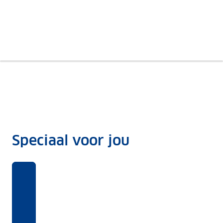
Lynk
Smart
& Co
Zeekr
#1
02
X
Speciaal voor jou
Benieuwd
Voor
Rekentool
Voor
naar
deze
welke
Dit
ANWB
auto's
opties
kost
Private
krijg